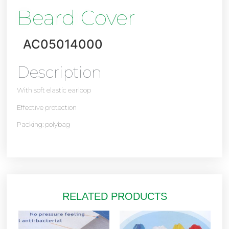
Beard Cover
AC05014000
Description
With soft elastic earloop
Effective protection
Packing: polybag
RELATED PRODUCTS