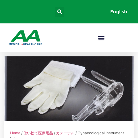
English
Home
/
使い捨て医療用品
/
カテーテル
/ Gynaecological Instrument