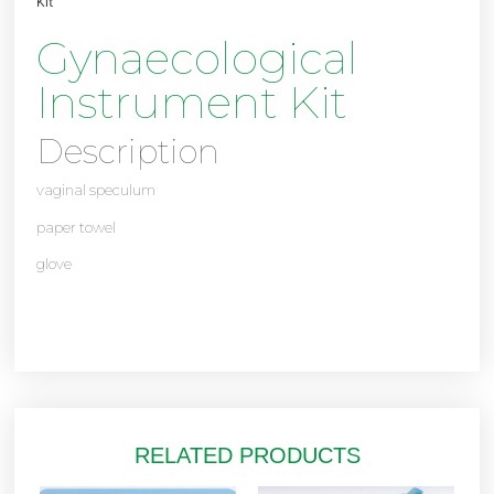
Kit
Gynaecological
Instrument Kit
Description
vaginal speculum
paper towel
glove
RELATED PRODUCTS