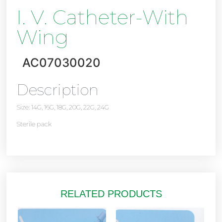
I. V. Catheter-With
Wing
AC07030020
Description
Size: 14G, 16G, 18G, 20G, 22G, 24G
Sterile pack
RELATED PRODUCTS