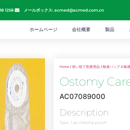
18 1258
メールボックス: acmed@acmed.com.cn
ホームページ
会社概要
製品
Home
/
使い捨て医療用品
/
輸液バッグ＆輸
Ostomy Car
AC07089000
Description
Type: 1-pc Ostomy pouch