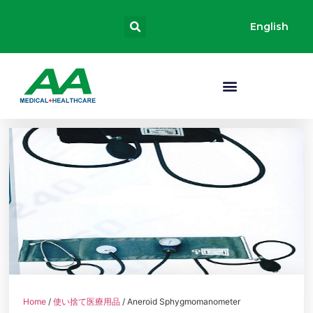
English
Home
/
使い捨て医療用品
/ Aneroid Sphygmomanometer