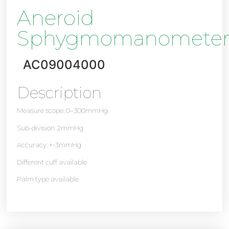
Aneroid
Sphygmomanomete
AC09004000
Description
Measure scope: 0–300mmHg
Sub-division: 2mmHg
Accuracy: +-3mmHg
Different cuff available
Palm type available