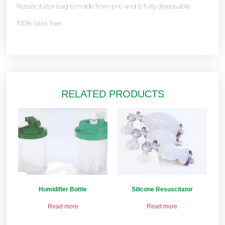
Resuscitator bag is made from pvc and is fully disposable
100% latex free
RELATED PRODUCTS
Humidifier Bottle
Silicone Resuscitator
Read more
Read more