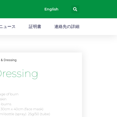
English
ニュース
証明書
連絡先の詳細
 & Dressing
Dressing
age of burn
 skin
e burns
, 30cm x 40cm (face mask)
ml bottle (spray) 25g/50 (tube)