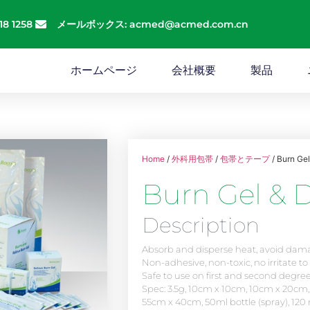
18 1258
メールボックス: acmed@acmed.com.cn
ホームページ
会社概要
製品
Home
/
外科用包帯
/
包帯とテープ
/ Burn Gel
Burn Gel & 
Description
Absorb and disperse heat, avoid dam
Non-adhesive, non-toxic, no irritate to
Safe to use on first and second degre
Spec: 3.5g, 10cm x 10cm, 10cm x 20cm
55cm x 40cm, 50ml bottle (spray), 120 