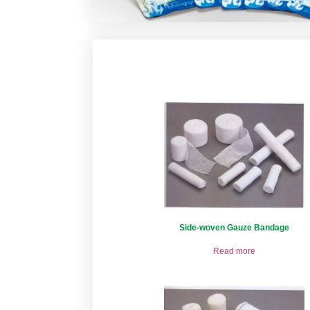
Side-woven Gauze Bandage
Read more