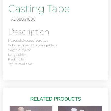
Casting Tape
AC08061000
Description
Material:plyester,fiberglass
Color:red,green,blue,orange,black
Width:2″,3″,4″,5″
Length:3.6M
Packing:foil
*splint available
RELATED PRODUCTS