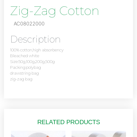
Zig-Zag Cotton
AC08022000
Description
100% cotton,high absorbency
Bleached white
Size:50g,100g,200g,500g
Packing:polybag
drawstring bag
zig-zag bag
RELATED PRODUCTS