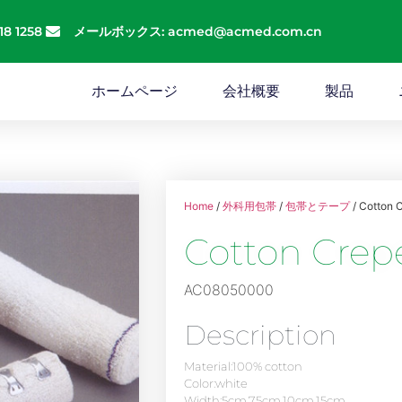
18 1258
メールボックス: acmed@acmed.com.cn
ホームページ
会社概要
製品
Home
/
外科用包帯
/
包帯とテープ
/ Cotton 
Cotton Cre
AC08050000
Description
Material:100% cotton
Color:white
Width:5cm,7.5cm,10cm,15cm