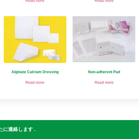
Read more
Read more
Alginate Calcium Dressing
Non-adherent Pad
Read more
Read more
に連絡します .