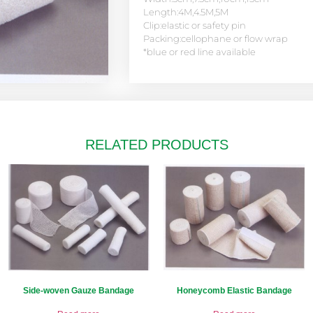
Length:4M,4.5M,5M
Clip:elastic or safety pin
Packing:cellophane or flow wrap
*blue or red line available
RELATED PRODUCTS
Side-woven Gauze Bandage
Honeycomb Elastic Bandage