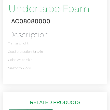
Undertape Foam
AC08080000
Description
Thin and light
Good protection for skin
Color: white, skin
Size: 7cm x 27M
RELATED PRODUCTS