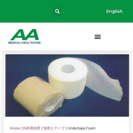
English
Home
/
外科用包帯
/
包帯とテープ
/ Undertape Foam