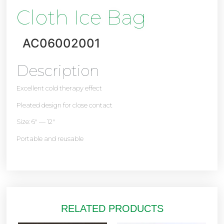
Cloth Ice Bag
AC06002001
Description
Excellent cold therapy effect
Pleated design for close contact
Size: 6″ — 12″
Portable and reusable
RELATED PRODUCTS