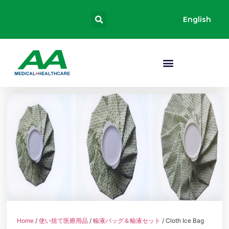
English
Home
/
使い捨て医療用品
/
輸液バッグ＆輸液セット
/ Cloth Ice Bag